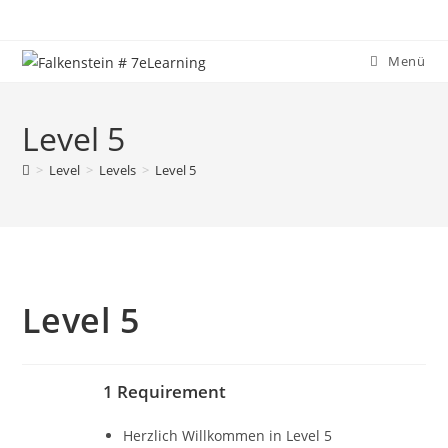
Zum
Inhalt
springen
Menü
Level 5
>
Level
>
Levels
>
Level 5
Level 5
1 Requirement
Herzlich Willkommen in Level 5