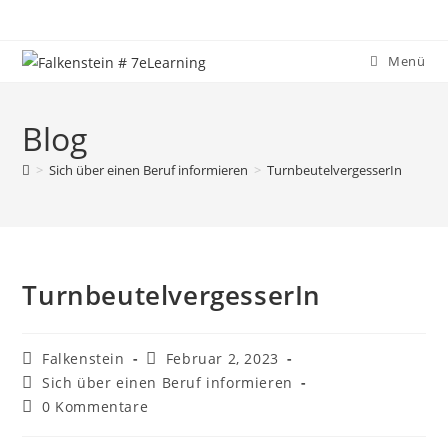
Zum
Inhalt
springen
Menü
Blog
>
Sich über einen Beruf informieren
>
TurnbeutelvergesserIn
TurnbeutelvergesserIn
Beitrags-
Beitrag
Falkenstein
Februar 2, 2023
Autor:
veröffentlicht:
Beitrags-
Sich über einen Beruf informieren
Kategorie:
Beitrags-
0 Kommentare
Kommentare: