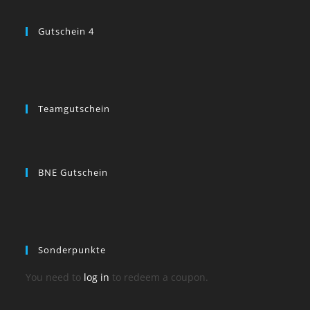
Gutschein 4
Teamgutschein
BNE Gutschein
Sonderpunkte
You need to
log in
to redeem a coupon.