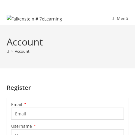
Zum
Inhalt
springen
Menü
Account
>
Account
Register
Email
*
Username
*