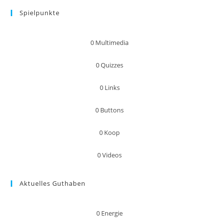
Spielpunkte
0
Multimedia
0
Quizzes
0
Links
0
Buttons
0
Koop
0
Videos
Aktuelles Guthaben
0
Energie